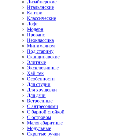
Дизайнерские
Итальянские
Кантри
Классические
Лофт
Модерн
Прованс
Неоклассика
Минимализм
Под старину
Скандинавские
Элитные
Эксклюзивные
Хай-тек
Особенности
Для студии
Для хрущевки
Для дачи
Встроенные
С антресолями
С барной стойкой
С островом
Малогабаритные
Модульные
Скрытые ручки