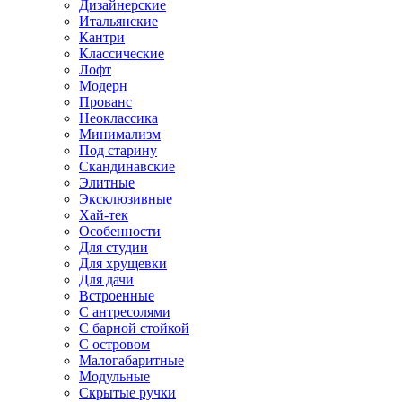
Дизайнерские
Итальянские
Кантри
Классические
Лофт
Модерн
Прованс
Неоклассика
Минимализм
Под старину
Скандинавские
Элитные
Эксклюзивные
Хай-тек
Особенности
Для студии
Для хрущевки
Для дачи
Встроенные
С антресолями
С барной стойкой
С островом
Малогабаритные
Модульные
Скрытые ручки