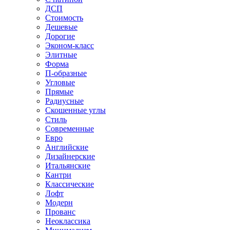
ДСП
Стоимость
Дешевые
Дорогие
Эконом-класс
Элитные
Форма
П-образные
Угловые
Прямые
Радиусные
Скошенные углы
Стиль
Современные
Евро
Английские
Дизайнерские
Итальянские
Кантри
Классические
Лофт
Модерн
Прованс
Неоклассика