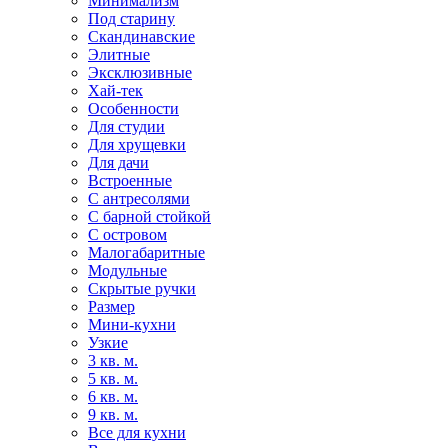
Минимализм
Под старину
Скандинавские
Элитные
Эксклюзивные
Хай-тек
Особенности
Для студии
Для хрущевки
Для дачи
Встроенные
С антресолями
С барной стойкой
С островом
Малогабаритные
Модульные
Скрытые ручки
Размер
Мини-кухни
Узкие
3 кв. м.
5 кв. м.
6 кв. м.
9 кв. м.
Все для кухни