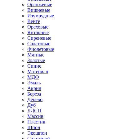
Оранжевые
Вишневые
Изумрудные
Венге
Ореховые
Янтарные
Сиреневые
Салатовые
Фиолетовые
Мятные
Золотые
Синие
Материал
МДФ
Эмаль
Акрил
Береза
Дерево
Дуб
ЛДСП
Массив
Пластик
Шпон
Экошпон
С патиной