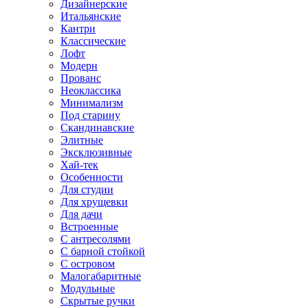
Дизайнерские
Итальянские
Кантри
Классические
Лофт
Модерн
Прованс
Неоклассика
Минимализм
Под старину
Скандинавские
Элитные
Эксклюзивные
Хай-тек
Особенности
Для студии
Для хрущевки
Для дачи
Встроенные
С антресолями
С барной стойкой
С островом
Малогабаритные
Модульные
Скрытые ручки