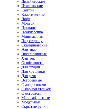
Дизайнерские
Итальянские
Кантри
Классические
Лофт
Модерн
Прованс
Неоклассика
Минимализм
Под старину
Скандинавские
Элитные
Эксклюзивные
Хай-тек
Особенности
Для студии
Для хрущевки
Для дачи
Встроенные
С антресолями
С барной стойкой
С островом
Малогабаритные
Модульные
Скрытые ручки