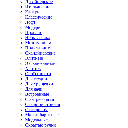
Дизайнерские
Итальянские
Кантри
Классические
Лофт
Модерн
Прованс
Неоклассика
Минимализм
Под старину
Скандинавские
Элитные
Эксклюзивные
Хай-тек
Особенности
Для студии
Для хрущевки
Для дачи
Встроенные
С антресолями
С барной стойкой
С островом
Малогабаритные
Модульные
Скрытые ручки