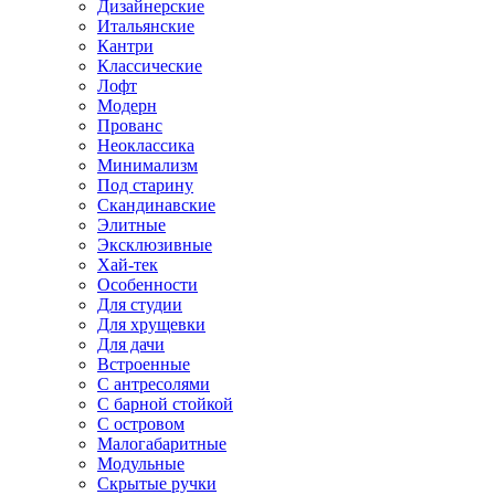
Дизайнерские
Итальянские
Кантри
Классические
Лофт
Модерн
Прованс
Неоклассика
Минимализм
Под старину
Скандинавские
Элитные
Эксклюзивные
Хай-тек
Особенности
Для студии
Для хрущевки
Для дачи
Встроенные
С антресолями
С барной стойкой
С островом
Малогабаритные
Модульные
Скрытые ручки