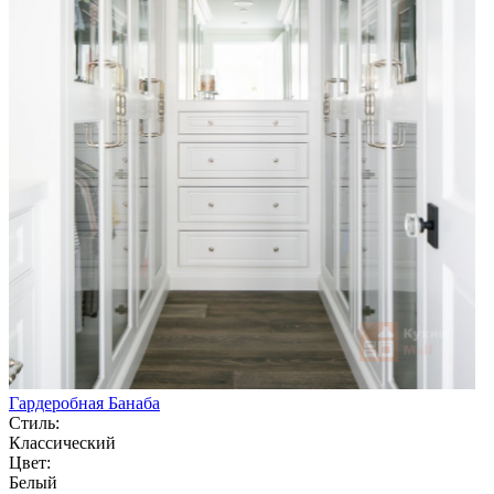
Гардеробная Банаба
Стиль:
Классический
Цвет:
Белый