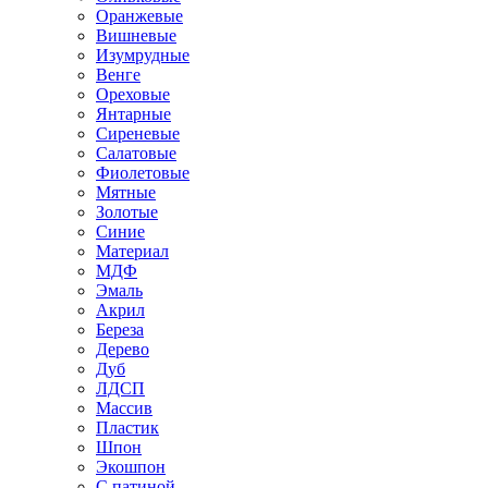
Оранжевые
Вишневые
Изумрудные
Венге
Ореховые
Янтарные
Сиреневые
Салатовые
Фиолетовые
Мятные
Золотые
Синие
Материал
МДФ
Эмаль
Акрил
Береза
Дерево
Дуб
ЛДСП
Массив
Пластик
Шпон
Экошпон
С патиной