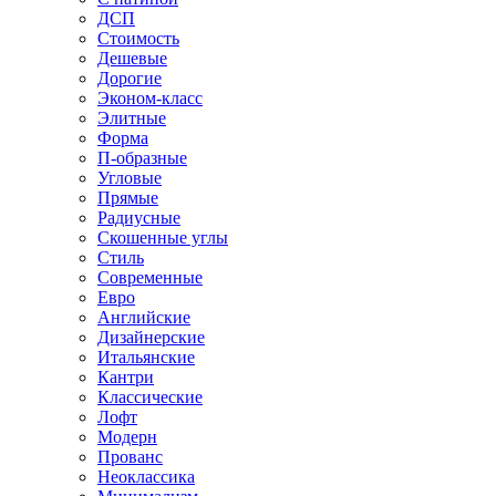
ДСП
Стоимость
Дешевые
Дорогие
Эконом-класс
Элитные
Форма
П-образные
Угловые
Прямые
Радиусные
Скошенные углы
Стиль
Современные
Евро
Английские
Дизайнерские
Итальянские
Кантри
Классические
Лофт
Модерн
Прованс
Неоклассика