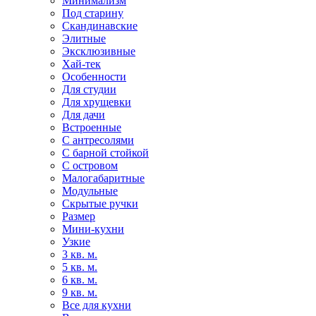
Минимализм
Под старину
Скандинавские
Элитные
Эксклюзивные
Хай-тек
Особенности
Для студии
Для хрущевки
Для дачи
Встроенные
С антресолями
С барной стойкой
С островом
Малогабаритные
Модульные
Скрытые ручки
Размер
Мини-кухни
Узкие
3 кв. м.
5 кв. м.
6 кв. м.
9 кв. м.
Все для кухни