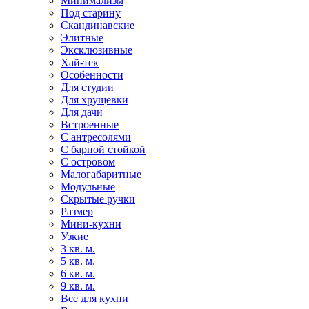
Минимализм
Под старину
Скандинавские
Элитные
Эксклюзивные
Хай-тек
Особенности
Для студии
Для хрущевки
Для дачи
Встроенные
С антресолями
С барной стойкой
С островом
Малогабаритные
Модульные
Скрытые ручки
Размер
Мини-кухни
Узкие
3 кв. м.
5 кв. м.
6 кв. м.
9 кв. м.
Все для кухни