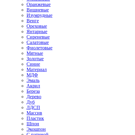
Оранжевые
Вишневые
Изумрудные
Венге
Ореховые
Янтарные
Сиреневые
Салатовые
Фиолетовые
Мятные
Золотые
Синие
Материал
МДФ
Эмаль
Акрил
Береза
Дерево
Дуб
ЛДСП
Массив
Пластик
Шпон
Экошпон
С патиной