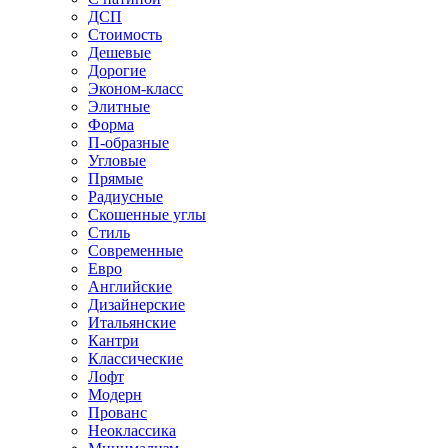
ДСП
Стоимость
Дешевые
Дорогие
Эконом-класс
Элитные
Форма
П-образные
Угловые
Прямые
Радиусные
Скошенные углы
Стиль
Современные
Евро
Английские
Дизайнерские
Итальянские
Кантри
Классические
Лофт
Модерн
Прованс
Неоклассика