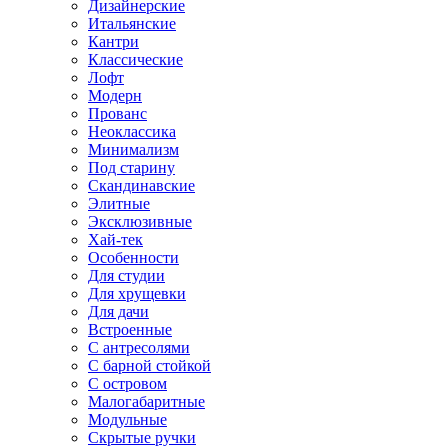
Дизайнерские
Итальянские
Кантри
Классические
Лофт
Модерн
Прованс
Неоклассика
Минимализм
Под старину
Скандинавские
Элитные
Эксклюзивные
Хай-тек
Особенности
Для студии
Для хрущевки
Для дачи
Встроенные
С антресолями
С барной стойкой
С островом
Малогабаритные
Модульные
Скрытые ручки