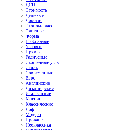
ДСП
Стоимость
Дешевые
Дорогие
Эконом-класс
Элитные
Форма
П-образные
Угловые
Прямые
Радиусные
Скошенные углы
Стиль
Современные
Евро
Английские
Дизайнерские
Итальянские
Кантри
Классические
Лофт
Модерн
Прованс
Неоклассика