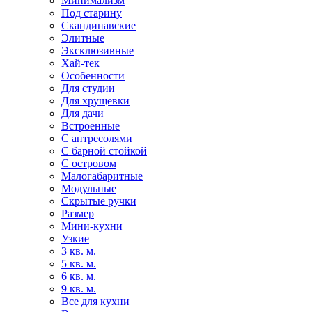
Минимализм
Под старину
Скандинавские
Элитные
Эксклюзивные
Хай-тек
Особенности
Для студии
Для хрущевки
Для дачи
Встроенные
С антресолями
С барной стойкой
С островом
Малогабаритные
Модульные
Скрытые ручки
Размер
Мини-кухни
Узкие
3 кв. м.
5 кв. м.
6 кв. м.
9 кв. м.
Все для кухни