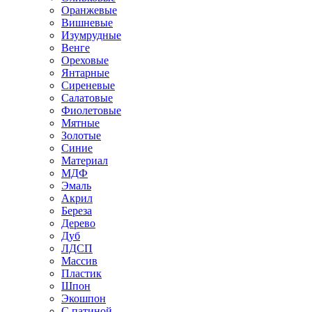
Оранжевые
Вишневые
Изумрудные
Венге
Ореховые
Янтарные
Сиреневые
Салатовые
Фиолетовые
Мятные
Золотые
Синие
Материал
МДФ
Эмаль
Акрил
Береза
Дерево
Дуб
ЛДСП
Массив
Пластик
Шпон
Экошпон
С патиной