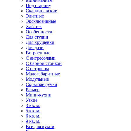
Минимализм
Под старину
Скандинавские
Элитные
Эксклюзивные
Хай-тек
Особенности
Для студии
Для хрущевки
Для дачи
Встроенные
С антресолями
С барной стойкой
С островом
Малогабаритные
Модульные
Скрытые ручки
Размер
Мини-кухни
Узкие
3 кв. м.
5 кв. м.
6 кв. м.
9 кв. м.
Все для кухни