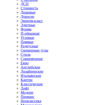
ДСП
Стоимость
Дешевые
Дорогие
Эконом-класс
Элитные
Форма
П-образные
Угловые
Прямые
Радиусные
Скошенные углы
Стиль
Современные
Евро
Английские
Дизайнерские
Итальянские
Кантри
Классические
Лофт
Модерн
Прованс
Неоклассика