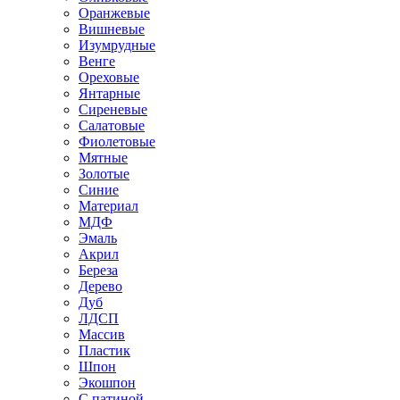
Оранжевые
Вишневые
Изумрудные
Венге
Ореховые
Янтарные
Сиреневые
Салатовые
Фиолетовые
Мятные
Золотые
Синие
Материал
МДФ
Эмаль
Акрил
Береза
Дерево
Дуб
ЛДСП
Массив
Пластик
Шпон
Экошпон
С патиной