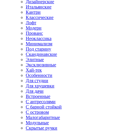
Дизайнерские
Итальянские
Кантри
Классические
Лофт
Модерн
Прованс
Неоклассика
Минимализм
Под старину
Скандинавские
Элитные
Эксклюзивные
Хай-тек
Особенности
Для студии
Для хрущевки
Для дачи
Встроенные
С антресолями
С барной стойкой
С островом
Малогабаритные
Модульные
Скрытые ручки