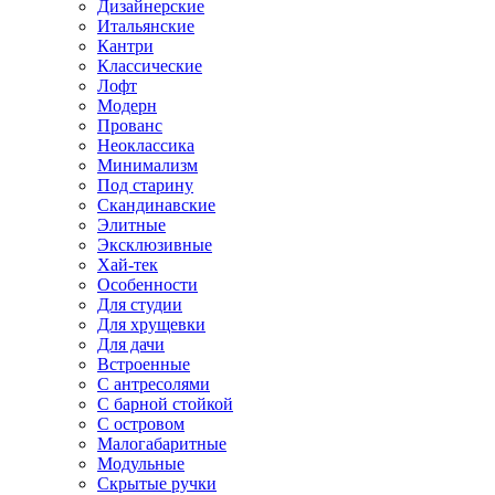
Дизайнерские
Итальянские
Кантри
Классические
Лофт
Модерн
Прованс
Неоклассика
Минимализм
Под старину
Скандинавские
Элитные
Эксклюзивные
Хай-тек
Особенности
Для студии
Для хрущевки
Для дачи
Встроенные
С антресолями
С барной стойкой
С островом
Малогабаритные
Модульные
Скрытые ручки