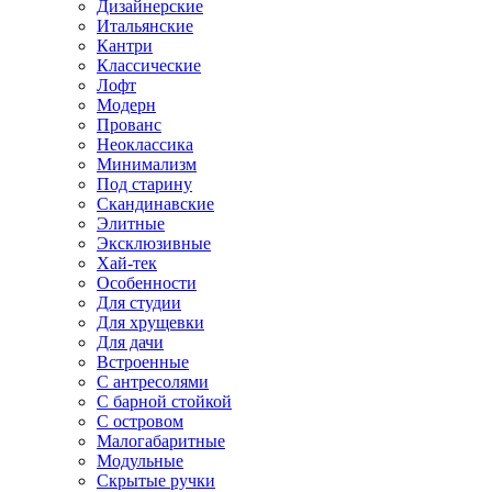
Дизайнерские
Итальянские
Кантри
Классические
Лофт
Модерн
Прованс
Неоклассика
Минимализм
Под старину
Скандинавские
Элитные
Эксклюзивные
Хай-тек
Особенности
Для студии
Для хрущевки
Для дачи
Встроенные
С антресолями
С барной стойкой
С островом
Малогабаритные
Модульные
Скрытые ручки