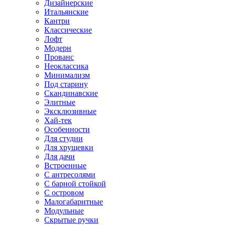
Дизайнерские
Итальянские
Кантри
Классические
Лофт
Модерн
Прованс
Неоклассика
Минимализм
Под старину
Скандинавские
Элитные
Эксклюзивные
Хай-тек
Особенности
Для студии
Для хрущевки
Для дачи
Встроенные
С антресолями
С барной стойкой
С островом
Малогабаритные
Модульные
Скрытые ручки