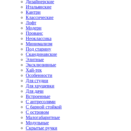
Дизайнерские
Итальянские
Кантри
Классические
Лофт
Модерн
Прованс
Неоклассика
Минимализм
Под старину
Скандинавские
Элитные
Эксклюзивные
Хай-тек
Особенности
Для студии
Для хрущевки
Для дачи
Встроенные
С антресолями
С барной стойкой
С островом
Малогабаритные
Модульные
Скрытые ручки