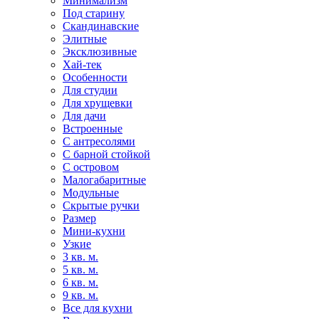
Минимализм
Под старину
Скандинавские
Элитные
Эксклюзивные
Хай-тек
Особенности
Для студии
Для хрущевки
Для дачи
Встроенные
С антресолями
С барной стойкой
С островом
Малогабаритные
Модульные
Скрытые ручки
Размер
Мини-кухни
Узкие
3 кв. м.
5 кв. м.
6 кв. м.
9 кв. м.
Все для кухни