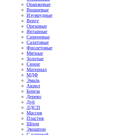
Оранжевые
Вишневые
Изумрудные
Венге
Ореховые
Янтарные
Сиреневые
Салатовые
Фиолетовые
Мятные
Золотые
Синие
Материал
МДФ
Эмаль
Акрил
Береза
Дерево
Дуб
ЛДСП
Массив
Пластик
Шпон
Экошпон
С патиной