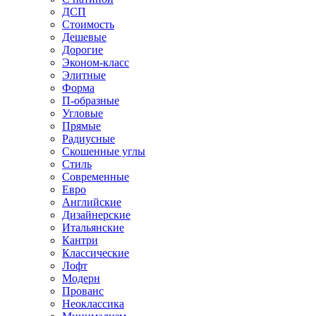
ДСП
Стоимость
Дешевые
Дорогие
Эконом-класс
Элитные
Форма
П-образные
Угловые
Прямые
Радиусные
Скошенные углы
Стиль
Современные
Евро
Английские
Дизайнерские
Итальянские
Кантри
Классические
Лофт
Модерн
Прованс
Неоклассика