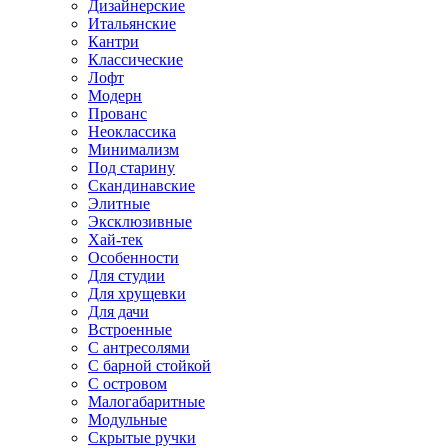
Дизайнерские
Итальянские
Кантри
Классические
Лофт
Модерн
Прованс
Неоклассика
Минимализм
Под старину
Скандинавские
Элитные
Эксклюзивные
Хай-тек
Особенности
Для студии
Для хрущевки
Для дачи
Встроенные
С антресолями
С барной стойкой
С островом
Малогабаритные
Модульные
Скрытые ручки