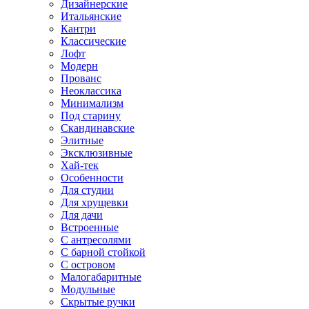
Дизайнерские
Итальянские
Кантри
Классические
Лофт
Модерн
Прованс
Неоклассика
Минимализм
Под старину
Скандинавские
Элитные
Эксклюзивные
Хай-тек
Особенности
Для студии
Для хрущевки
Для дачи
Встроенные
С антресолями
С барной стойкой
С островом
Малогабаритные
Модульные
Скрытые ручки