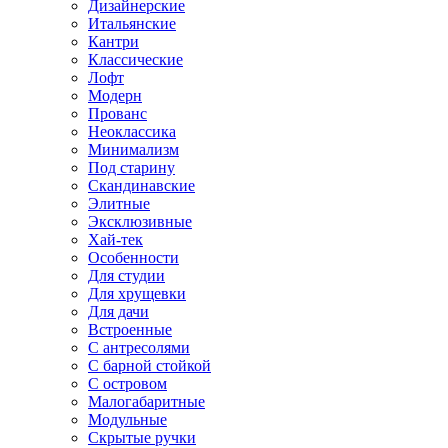
Дизайнерские
Итальянские
Кантри
Классические
Лофт
Модерн
Прованс
Неоклассика
Минимализм
Под старину
Скандинавские
Элитные
Эксклюзивные
Хай-тек
Особенности
Для студии
Для хрущевки
Для дачи
Встроенные
С антресолями
С барной стойкой
С островом
Малогабаритные
Модульные
Скрытые ручки