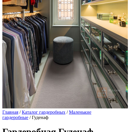
Главная
/
Каталог гардеробных
/
Маленькие
гардеробные
/ Гуденаф
Гардеробная Гуденаф