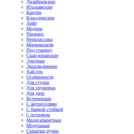
Дизайнерские
Итальянские
Кантри
Классические
Лофт
Модерн
Прованс
Неоклассика
Минимализм
Под старину
Скандинавские
Элитные
Эксклюзивные
Хай-тек
Особенности
Для студии
Для хрущевки
Для дачи
Встроенные
С антресолями
С барной стойкой
С островом
Малогабаритные
Модульные
Скрытые ручки