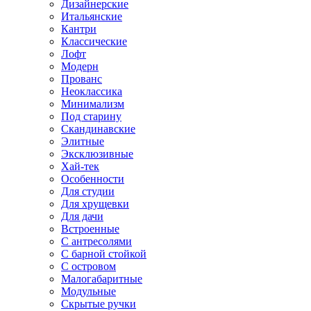
Дизайнерские
Итальянские
Кантри
Классические
Лофт
Модерн
Прованс
Неоклассика
Минимализм
Под старину
Скандинавские
Элитные
Эксклюзивные
Хай-тек
Особенности
Для студии
Для хрущевки
Для дачи
Встроенные
С антресолями
С барной стойкой
С островом
Малогабаритные
Модульные
Скрытые ручки