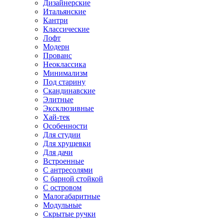
Дизайнерские
Итальянские
Кантри
Классические
Лофт
Модерн
Прованс
Неоклассика
Минимализм
Под старину
Скандинавские
Элитные
Эксклюзивные
Хай-тек
Особенности
Для студии
Для хрущевки
Для дачи
Встроенные
С антресолями
С барной стойкой
С островом
Малогабаритные
Модульные
Скрытые ручки