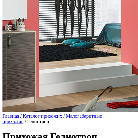
Главная
/
Каталог прихожих
/
Малогабаритные
прихожие
/ Гелиотроп
Прихожая Гелиотроп