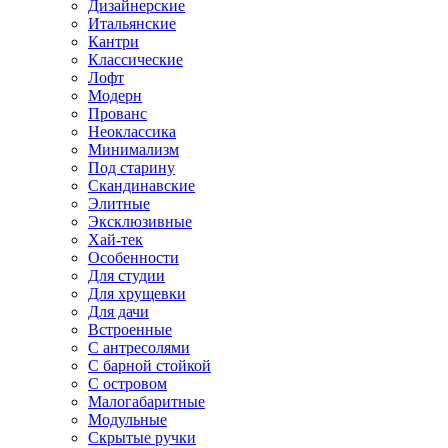
Дизайнерские
Итальянские
Кантри
Классические
Лофт
Модерн
Прованс
Неоклассика
Минимализм
Под старину
Скандинавские
Элитные
Эксклюзивные
Хай-тек
Особенности
Для студии
Для хрущевки
Для дачи
Встроенные
С антресолями
С барной стойкой
С островом
Малогабаритные
Модульные
Скрытые ручки