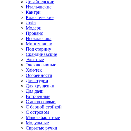
Дизайнерские
Итальянские
Кантри
Классические
Лофт
Модерн
Прованс
Неоклассика
Минимализм
Под старину
Скандинавские
Элитные
Эксклюзивные
Хай-тек
Особенности
Для студии
Для хрущевки
Для дачи
Встроенные
С антресолями
С барной стойкой
С островом
Малогабаритные
Модульные
Скрытые ручки