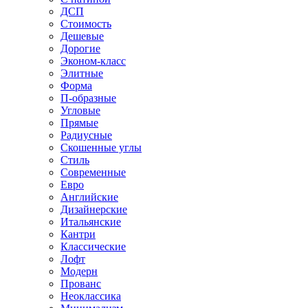
ДСП
Стоимость
Дешевые
Дорогие
Эконом-класс
Элитные
Форма
П-образные
Угловые
Прямые
Радиусные
Скошенные углы
Стиль
Современные
Евро
Английские
Дизайнерские
Итальянские
Кантри
Классические
Лофт
Модерн
Прованс
Неоклассика