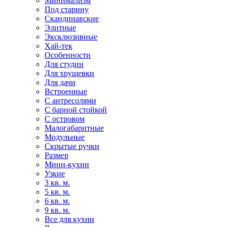
Минимализм
Под старину
Скандинавские
Элитные
Эксклюзивные
Хай-тек
Особенности
Для студии
Для хрущевки
Для дачи
Встроенные
С антресолями
С барной стойкой
С островом
Малогабаритные
Модульные
Скрытые ручки
Размер
Мини-кухни
Узкие
3 кв. м.
5 кв. м.
6 кв. м.
9 кв. м.
Все для кухни