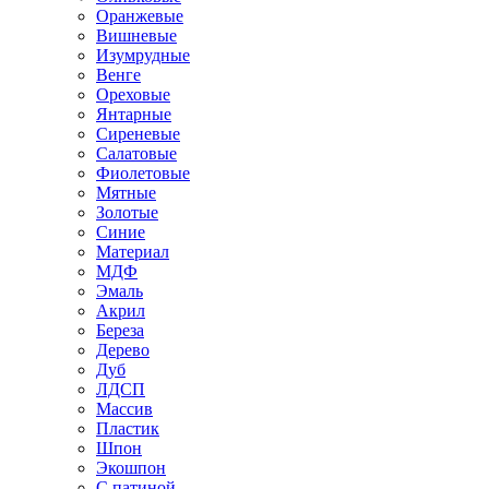
Оранжевые
Вишневые
Изумрудные
Венге
Ореховые
Янтарные
Сиреневые
Салатовые
Фиолетовые
Мятные
Золотые
Синие
Материал
МДФ
Эмаль
Акрил
Береза
Дерево
Дуб
ЛДСП
Массив
Пластик
Шпон
Экошпон
С патиной