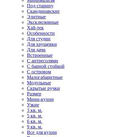
Минимализм
Под старину
Скандинавские
Элитные
Эксклюзивные
Хай-тек
Особенности
Для студии
Для хрущевки
Для дачи
Встроенные
С антресолями
С барной стойкой
С островом
Малогабаритные
Модульные
Скрытые ручки
Размер
Мини-кухни
Узкие
3 кв. м.
5 кв. м.
6 кв. м.
9 кв. м.
Все для кухни