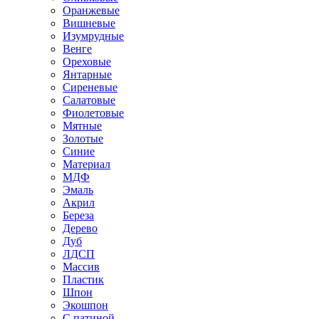
Оранжевые
Вишневые
Изумрудные
Венге
Ореховые
Янтарные
Сиреневые
Салатовые
Фиолетовые
Мятные
Золотые
Синие
Материал
МДФ
Эмаль
Акрил
Береза
Дерево
Дуб
ЛДСП
Массив
Пластик
Шпон
Экошпон
С патиной