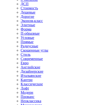
ДСП
Стоимость
Дешевые
Дорогие
Эконом-класс
Элитные
Форма
П-образные
Угловые
Прямые
Радиусные
Скошенные углы
Стиль
Современные
Евро
Английские
Дизайнерские
Итальянские
Кантри
Классические
Лофт
Модерн
Прованс
Неоклассика