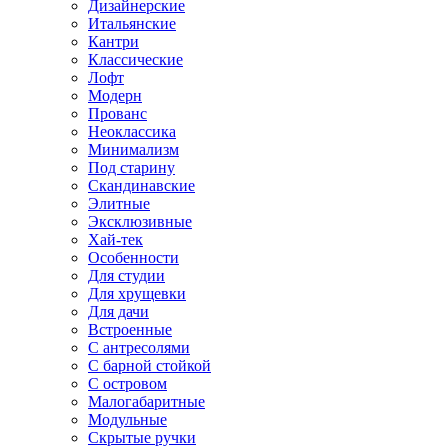
Дизайнерские
Итальянские
Кантри
Классические
Лофт
Модерн
Прованс
Неоклассика
Минимализм
Под старину
Скандинавские
Элитные
Эксклюзивные
Хай-тек
Особенности
Для студии
Для хрущевки
Для дачи
Встроенные
С антресолями
С барной стойкой
С островом
Малогабаритные
Модульные
Скрытые ручки