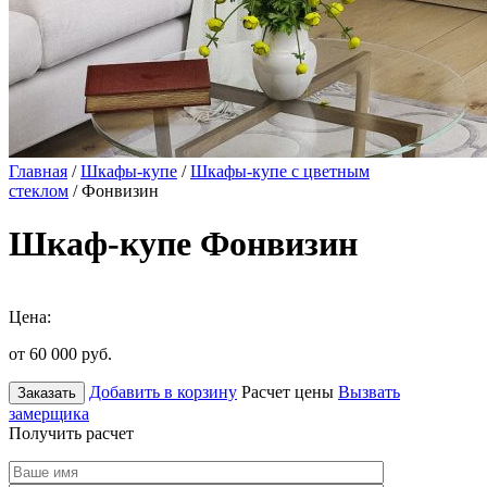
Главная
/
Шкафы-купе
/
Шкафы-купе с цветным
стеклом
/ Фонвизин
Шкаф-купе Фонвизин
Цена:
от 60 000
руб.
Добавить в корзину
Расчет цены
Вызвать
Заказать
замерщика
Получить расчет