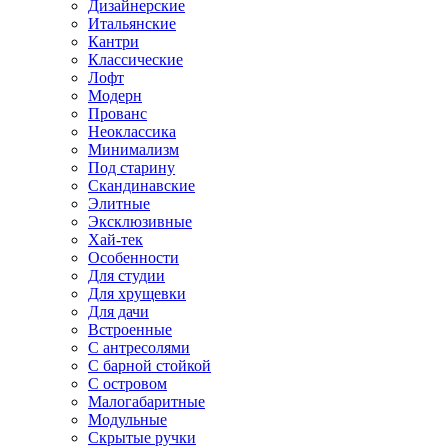
Дизайнерские
Итальянские
Кантри
Классические
Лофт
Модерн
Прованс
Неоклассика
Минимализм
Под старину
Скандинавские
Элитные
Эксклюзивные
Хай-тек
Особенности
Для студии
Для хрущевки
Для дачи
Встроенные
С антресолями
С барной стойкой
С островом
Малогабаритные
Модульные
Скрытые ручки