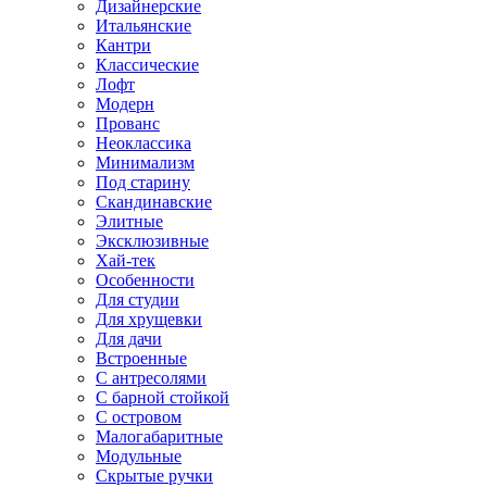
Дизайнерские
Итальянские
Кантри
Классические
Лофт
Модерн
Прованс
Неоклассика
Минимализм
Под старину
Скандинавские
Элитные
Эксклюзивные
Хай-тек
Особенности
Для студии
Для хрущевки
Для дачи
Встроенные
С антресолями
С барной стойкой
С островом
Малогабаритные
Модульные
Скрытые ручки