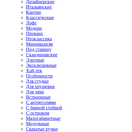
Дизайнерские
Итальянские
Кантри
Классические
Лофт
Модерн
Прованс
Неоклассика
Минимализм
Под старину
Скандинавские
Элитные
Эксклюзивные
Хай-тек
Особенности
Для студии
Для хрущевки
Для дачи
Встроенные
С антресолями
С барной стойкой
С островом
Малогабаритные
Модульные
Скрытые ручки