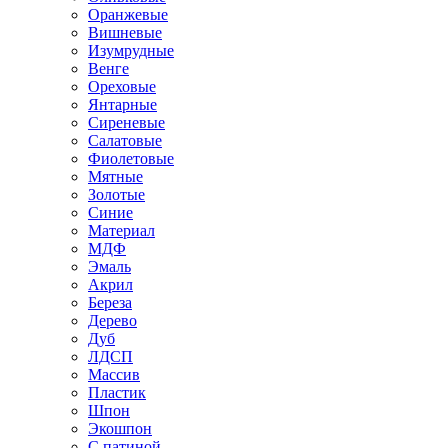
Оранжевые
Вишневые
Изумрудные
Венге
Ореховые
Янтарные
Сиреневые
Салатовые
Фиолетовые
Мятные
Золотые
Синие
Материал
МДФ
Эмаль
Акрил
Береза
Дерево
Дуб
ЛДСП
Массив
Пластик
Шпон
Экошпон
С патиной