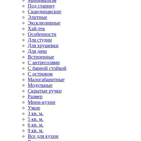
Минимализм
Под старину
Скандинавские
Элитные
Эксклюзивные
Хай-тек
Особенности
Для студии
Для хрущевки
Для дачи
Встроенные
С антресолями
С барной стойкой
С островом
Малогабаритные
Модульные
Скрытые ручки
Размер
Мини-кухни
Узкие
3 кв. м.
5 кв. м.
6 кв. м.
9 кв. м.
Все для кухни