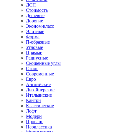
ДСП
Стоимость
Дешевые
Дорогие
Эконом-класс
Элитные
Форма
П-образные
Угловые
Прямые
Радиусные
Скошенные углы
Стиль
Современные
Евро
Английские
Дизайнерские
Итальянские
Кантри
Классические
Лофт
Модерн
Прованс
Неоклассика