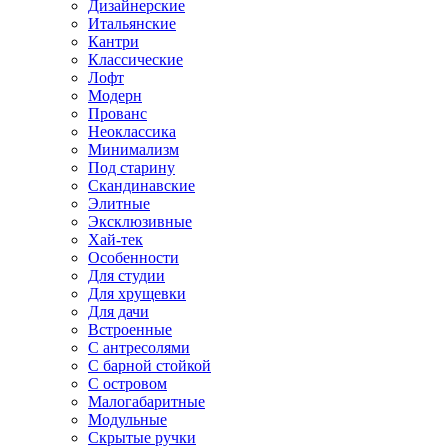
Дизайнерские
Итальянские
Кантри
Классические
Лофт
Модерн
Прованс
Неоклассика
Минимализм
Под старину
Скандинавские
Элитные
Эксклюзивные
Хай-тек
Особенности
Для студии
Для хрущевки
Для дачи
Встроенные
С антресолями
С барной стойкой
С островом
Малогабаритные
Модульные
Скрытые ручки