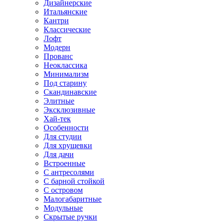
Дизайнерские
Итальянские
Кантри
Классические
Лофт
Модерн
Прованс
Неоклассика
Минимализм
Под старину
Скандинавские
Элитные
Эксклюзивные
Хай-тек
Особенности
Для студии
Для хрущевки
Для дачи
Встроенные
С антресолями
С барной стойкой
С островом
Малогабаритные
Модульные
Скрытые ручки