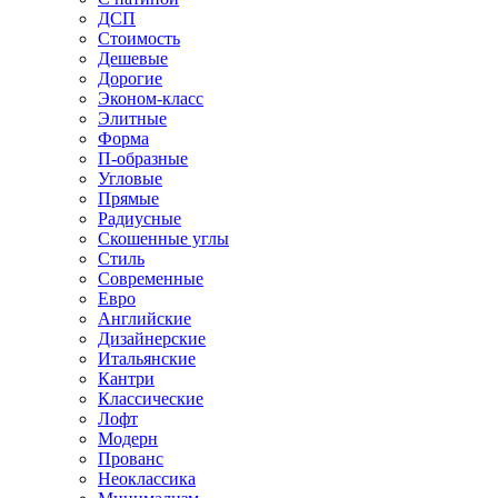
ДСП
Стоимость
Дешевые
Дорогие
Эконом-класс
Элитные
Форма
П-образные
Угловые
Прямые
Радиусные
Скошенные углы
Стиль
Современные
Евро
Английские
Дизайнерские
Итальянские
Кантри
Классические
Лофт
Модерн
Прованс
Неоклассика