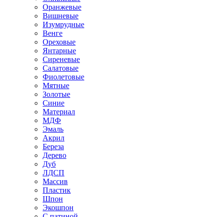
Оранжевые
Вишневые
Изумрудные
Венге
Ореховые
Янтарные
Сиреневые
Салатовые
Фиолетовые
Мятные
Золотые
Синие
Материал
МДФ
Эмаль
Акрил
Береза
Дерево
Дуб
ЛДСП
Массив
Пластик
Шпон
Экошпон
С патиной