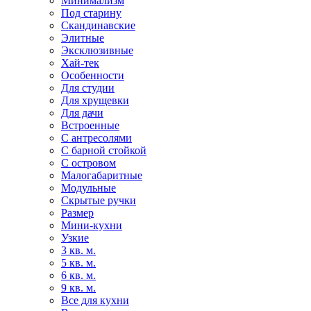
Минимализм
Под старину
Скандинавские
Элитные
Эксклюзивные
Хай-тек
Особенности
Для студии
Для хрущевки
Для дачи
Встроенные
С антресолями
С барной стойкой
С островом
Малогабаритные
Модульные
Скрытые ручки
Размер
Мини-кухни
Узкие
3 кв. м.
5 кв. м.
6 кв. м.
9 кв. м.
Все для кухни