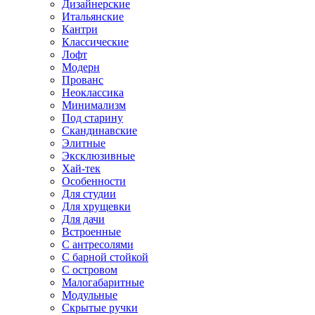
Дизайнерские
Итальянские
Кантри
Классические
Лофт
Модерн
Прованс
Неоклассика
Минимализм
Под старину
Скандинавские
Элитные
Эксклюзивные
Хай-тек
Особенности
Для студии
Для хрущевки
Для дачи
Встроенные
С антресолями
С барной стойкой
С островом
Малогабаритные
Модульные
Скрытые ручки