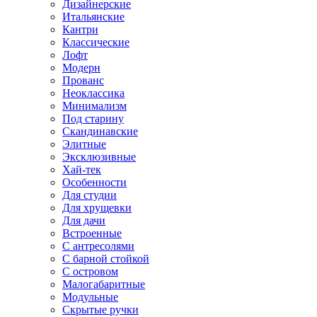
Дизайнерские
Итальянские
Кантри
Классические
Лофт
Модерн
Прованс
Неоклассика
Минимализм
Под старину
Скандинавские
Элитные
Эксклюзивные
Хай-тек
Особенности
Для студии
Для хрущевки
Для дачи
Встроенные
С антресолями
С барной стойкой
С островом
Малогабаритные
Модульные
Скрытые ручки