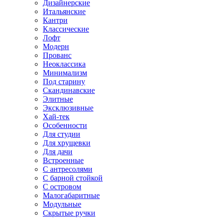
Дизайнерские
Итальянские
Кантри
Классические
Лофт
Модерн
Прованс
Неоклассика
Минимализм
Под старину
Скандинавские
Элитные
Эксклюзивные
Хай-тек
Особенности
Для студии
Для хрущевки
Для дачи
Встроенные
С антресолями
С барной стойкой
С островом
Малогабаритные
Модульные
Скрытые ручки