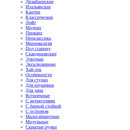
Дизайнерские
Итальянские
Кантри
Классические
Лофт
Модерн
Прованс
Неоклассика
Минимализм
Под старину
Скандинавские
Элитные
Эксклюзивные
Хай-тек
Особенности
Для студии
Для хрущевки
Для дачи
Встроенные
С антресолями
С барной стойкой
С островом
Малогабаритные
Модульные
Скрытые ручки