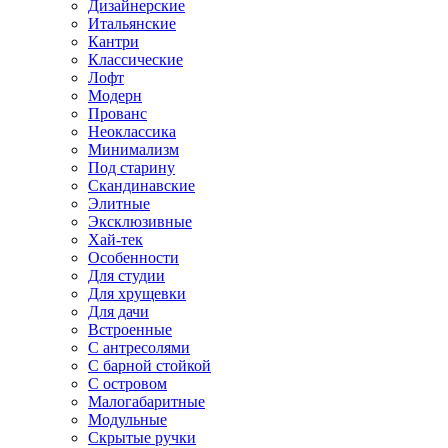
Дизайнерские
Итальянские
Кантри
Классические
Лофт
Модерн
Прованс
Неоклассика
Минимализм
Под старину
Скандинавские
Элитные
Эксклюзивные
Хай-тек
Особенности
Для студии
Для хрущевки
Для дачи
Встроенные
С антресолями
С барной стойкой
С островом
Малогабаритные
Модульные
Скрытые ручки