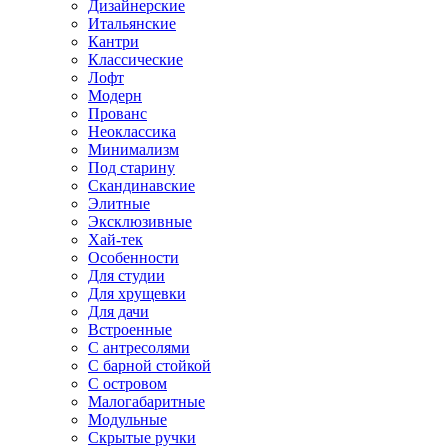
Дизайнерские
Итальянские
Кантри
Классические
Лофт
Модерн
Прованс
Неоклассика
Минимализм
Под старину
Скандинавские
Элитные
Эксклюзивные
Хай-тек
Особенности
Для студии
Для хрущевки
Для дачи
Встроенные
С антресолями
С барной стойкой
С островом
Малогабаритные
Модульные
Скрытые ручки