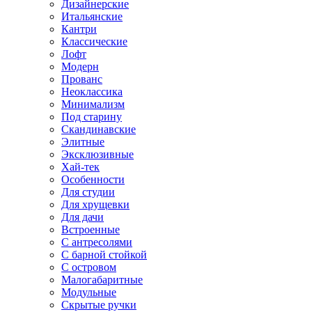
Дизайнерские
Итальянские
Кантри
Классические
Лофт
Модерн
Прованс
Неоклассика
Минимализм
Под старину
Скандинавские
Элитные
Эксклюзивные
Хай-тек
Особенности
Для студии
Для хрущевки
Для дачи
Встроенные
С антресолями
С барной стойкой
С островом
Малогабаритные
Модульные
Скрытые ручки