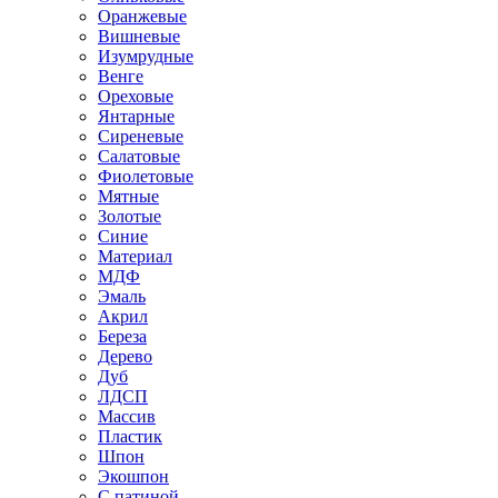
Оранжевые
Вишневые
Изумрудные
Венге
Ореховые
Янтарные
Сиреневые
Салатовые
Фиолетовые
Мятные
Золотые
Синие
Материал
МДФ
Эмаль
Акрил
Береза
Дерево
Дуб
ЛДСП
Массив
Пластик
Шпон
Экошпон
С патиной