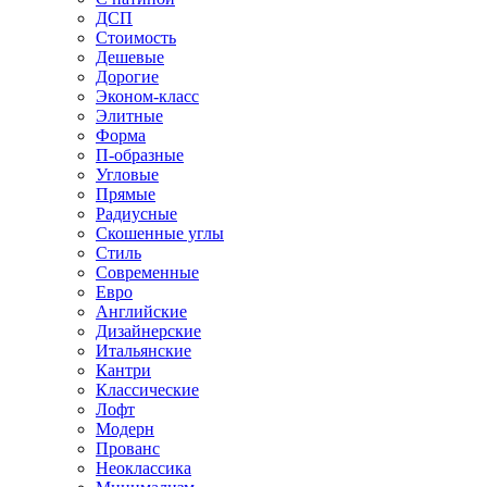
ДСП
Стоимость
Дешевые
Дорогие
Эконом-класс
Элитные
Форма
П-образные
Угловые
Прямые
Радиусные
Скошенные углы
Стиль
Современные
Евро
Английские
Дизайнерские
Итальянские
Кантри
Классические
Лофт
Модерн
Прованс
Неоклассика