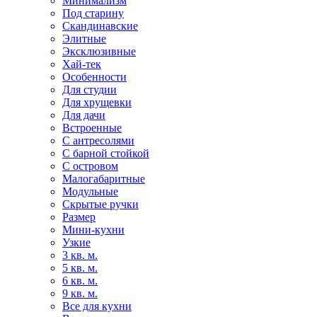
Минимализм
Под старину
Скандинавские
Элитные
Эксклюзивные
Хай-тек
Особенности
Для студии
Для хрущевки
Для дачи
Встроенные
С антресолями
С барной стойкой
С островом
Малогабаритные
Модульные
Скрытые ручки
Размер
Мини-кухни
Узкие
3 кв. м.
5 кв. м.
6 кв. м.
9 кв. м.
Все для кухни