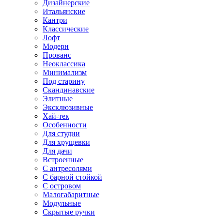
Дизайнерские
Итальянские
Кантри
Классические
Лофт
Модерн
Прованс
Неоклассика
Минимализм
Под старину
Скандинавские
Элитные
Эксклюзивные
Хай-тек
Особенности
Для студии
Для хрущевки
Для дачи
Встроенные
С антресолями
С барной стойкой
С островом
Малогабаритные
Модульные
Скрытые ручки