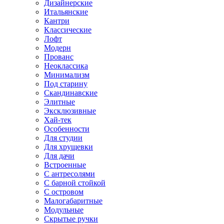
Дизайнерские
Итальянские
Кантри
Классические
Лофт
Модерн
Прованс
Неоклассика
Минимализм
Под старину
Скандинавские
Элитные
Эксклюзивные
Хай-тек
Особенности
Для студии
Для хрущевки
Для дачи
Встроенные
С антресолями
С барной стойкой
С островом
Малогабаритные
Модульные
Скрытые ручки