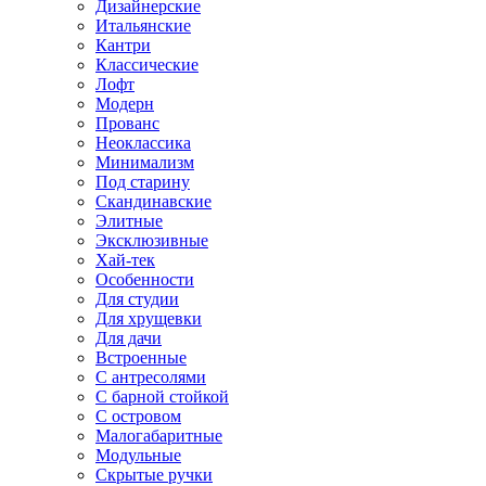
Дизайнерские
Итальянские
Кантри
Классические
Лофт
Модерн
Прованс
Неоклассика
Минимализм
Под старину
Скандинавские
Элитные
Эксклюзивные
Хай-тек
Особенности
Для студии
Для хрущевки
Для дачи
Встроенные
С антресолями
С барной стойкой
С островом
Малогабаритные
Модульные
Скрытые ручки