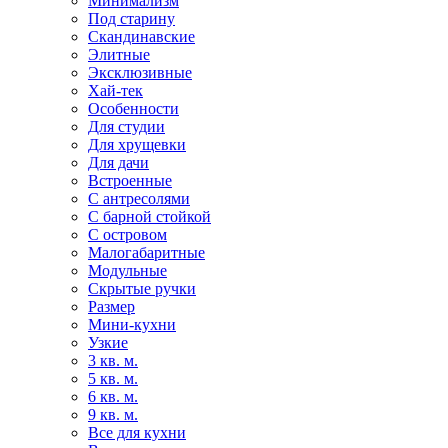
Минимализм
Под старину
Скандинавские
Элитные
Эксклюзивные
Хай-тек
Особенности
Для студии
Для хрущевки
Для дачи
Встроенные
С антресолями
С барной стойкой
С островом
Малогабаритные
Модульные
Скрытые ручки
Размер
Мини-кухни
Узкие
3 кв. м.
5 кв. м.
6 кв. м.
9 кв. м.
Все для кухни