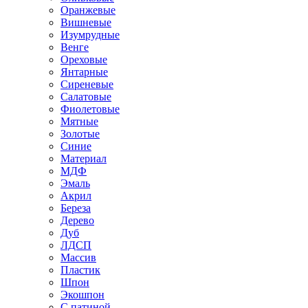
Оранжевые
Вишневые
Изумрудные
Венге
Ореховые
Янтарные
Сиреневые
Салатовые
Фиолетовые
Мятные
Золотые
Синие
Материал
МДФ
Эмаль
Акрил
Береза
Дерево
Дуб
ЛДСП
Массив
Пластик
Шпон
Экошпон
С патиной