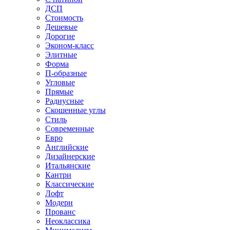
ДСП
Стоимость
Дешевые
Дорогие
Эконом-класс
Элитные
Форма
П-образные
Угловые
Прямые
Радиусные
Скошенные углы
Стиль
Современные
Евро
Английские
Дизайнерские
Итальянские
Кантри
Классические
Лофт
Модерн
Прованс
Неоклассика