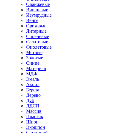
Оранжевые
Вишневые
Изумрудные
Венге
Ореховые
Янтарные
Сиреневые
Салатовые
Фиолетовые
Мятные
Золотые
Синие
Материал
МДФ
Эмаль
Акрил
Береза
Дерево
Дуб
ЛДСП
Массив
Пластик
Шпон
Экошпон
С патиной