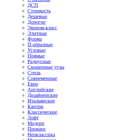
ДСП
Стоимость
Дешевые
Дорогие
Эконом-класс
Элитные
Форма
П-образные
Угловые
Прямые
Радиусные
Скошенные углы
Стиль
Современные
Евро
Английские
Дизайнерские
Итальянские
Кантри
Классические
Лофт
Модерн
Прованс
Неоклассика