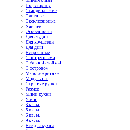
Минимализм
Под старину
Скандинавские
Элитные
Эксклюзивные
Хай-тек
Особенности
Для студии
Для хрущевки
Для дачи
Встроенные
С антресолями
С барной стойкой
С островом
Малогабаритные
Модульные
Скрытые ручки
Размер
Мини-кухни
Узкие
3 кв. м.
5 кв. м.
6 кв. м.
9 кв. м.
Все для кухни