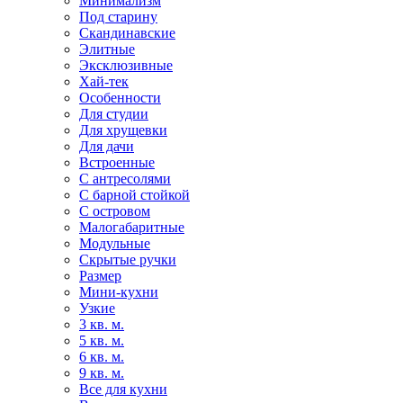
Минимализм
Под старину
Скандинавские
Элитные
Эксклюзивные
Хай-тек
Особенности
Для студии
Для хрущевки
Для дачи
Встроенные
С антресолями
С барной стойкой
С островом
Малогабаритные
Модульные
Скрытые ручки
Размер
Мини-кухни
Узкие
3 кв. м.
5 кв. м.
6 кв. м.
9 кв. м.
Все для кухни