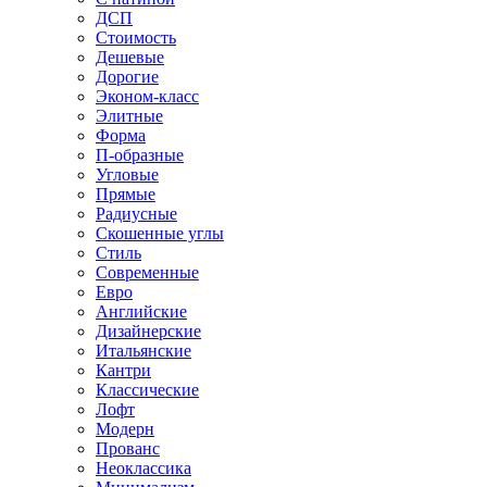
ДСП
Стоимость
Дешевые
Дорогие
Эконом-класс
Элитные
Форма
П-образные
Угловые
Прямые
Радиусные
Скошенные углы
Стиль
Современные
Евро
Английские
Дизайнерские
Итальянские
Кантри
Классические
Лофт
Модерн
Прованс
Неоклассика