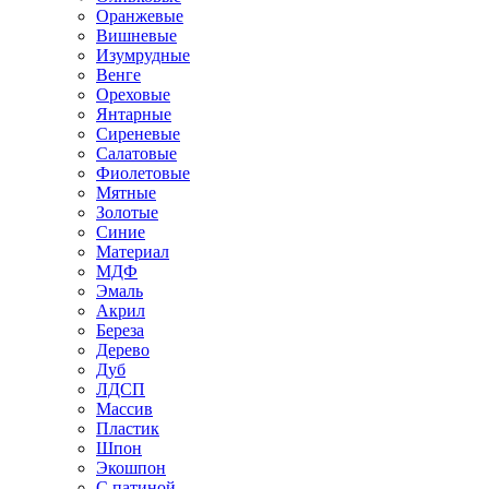
Оранжевые
Вишневые
Изумрудные
Венге
Ореховые
Янтарные
Сиреневые
Салатовые
Фиолетовые
Мятные
Золотые
Синие
Материал
МДФ
Эмаль
Акрил
Береза
Дерево
Дуб
ЛДСП
Массив
Пластик
Шпон
Экошпон
С патиной